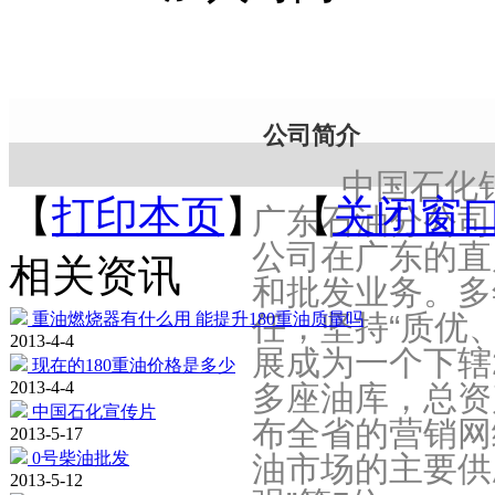
公司简介
中国石化销售
【
打印本页
】 【
关闭窗
广东石油分公司
公司在广东的直
相关资讯
和批发业务。多
任，坚持“质优
重油燃烧器有什么用 能提升180重油质量吗
2013-4-4
展成为一个下辖2
现在的180重油价格是多少
2013-4-4
多座油库，总资
中国石化宣传片
布全省的营销网
2013-5-17
0号柴油批发
油市场的主要供应
2013-5-12