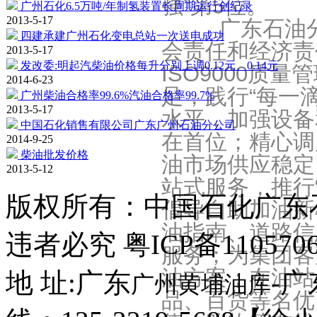
强”第5位。
广州石化6.5万吨/年制氢装置长周期运行创纪录
2013-5-17
广东石油分公
四建承建广州石化变电总站一次送电成功
会责任和经济责
2013-5-17
发改委:明起汽柴油价格每升分别上调0.12元、0.14元
ISO9000质
2014-6-23
足，践行“每一
广州柴油合格率99.6%汽油合格率99.7%
2013-5-17
水平，加强设备
中国石化销售有限公司广东广州石油分公司
在首位；精心调
2014-9-25
柴油批发价格
油市场供应稳定
2013-5-12
站式服务，推行
版权所有：
中国石化广东
倡导自助加油新
油指南、道路信
违者必究 粤ICP备110570
服务；为集团客
油方案；在油站
地 址:广东
-
广州黄埔油库
品、百货等名优