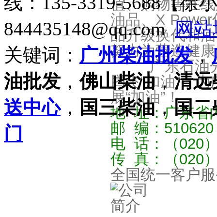
线：135-3319-5688【
值、购物等在线
油品、X Pow
844435148@qq.com
网站
品升级换代和油
努力为营造健康
关键词：
广州柴油批发
，
广东石油分公
油批发
，
佛山柴油
，
清远
腾飞“加油”，
展“加油”！
送中心
，
国三柴油
，
国二
地 址：广东省内免
邮 编：510620
门
电 话：（020
传 真：（020
全国统一客户服务热