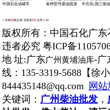
中国石化油罐车
各种型号柴油批发
中石化-国三柴
一共有
19
条记录 当前页
1/2
次序 1-16
版权所有：
中国石化广东
违者必究 粤ICP备110570
地 址:广东
-
广州黄埔油库
线：135-3319-5688【
844435148@qq.com
网站
关键词：
广州柴油批发
，