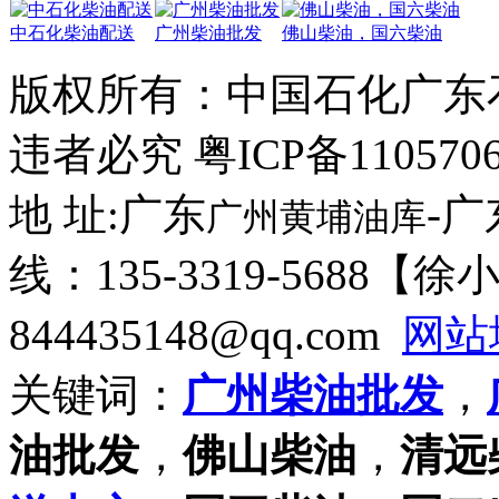
中石化柴油配送
广州柴油批发
佛山柴油，国六柴油
版权所有：
中国石化广东
违者必究 粤ICP备110570
地 址:广东
-
广州黄埔油库
线：135-3319-5688【
844435148@qq.com
网站
关键词：
广州柴油批发
，
油批发
，
佛山柴油
，
清远