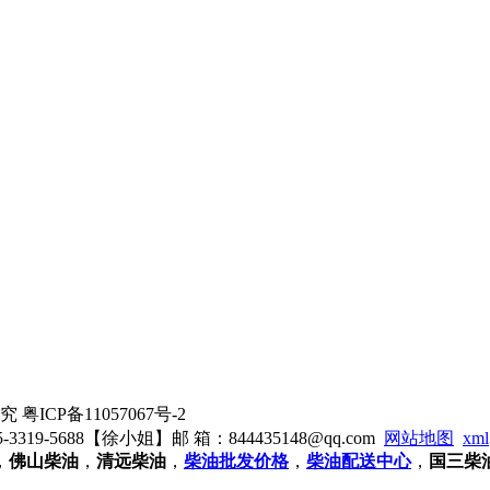
ICP备11057067号-2
19-5688【徐小姐】邮 箱：844435148@qq.com
网站地图
xml
，
佛山柴油
，
清远柴油
，
柴油批发价格
，
柴油配送中心
，
国三柴