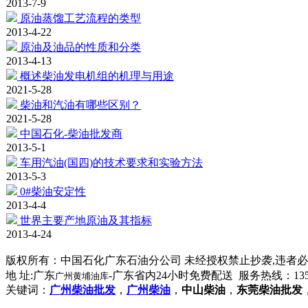
2013-7-9
原油蒸馏工艺流程的类型
2013-4-22
原油及油品的性质和分类
2013-4-13
概述柴油发电机组的机理与用途
2021-5-28
柴油和汽油有哪些区别？
2021-5-28
中国石化-柴油批发商
2013-5-1
车用汽油(国四)的技术要求和实验方法
2013-5-3
0#柴油安定性
2013-4-4
世界主要产地原油及其指标
2013-4-24
版权所有：
中国石化广东石油分公司
未经授权禁止抄袭,违者必究 粤
地 址:广东
-广东省内24小时免费配送 服务热线：135-33
广州黄埔油库
关键词：
广州柴油批发
，
广州柴油
，
中山柴油
，
东莞柴油批发