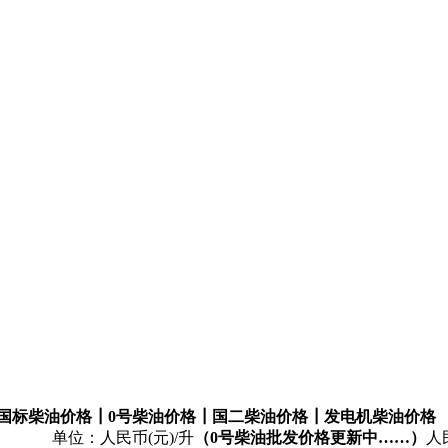
国标柴油价格
┃0
号柴油价格
┃国二柴油
价格
┃
发电机柴油价格
元)/升
（
0
号柴油批发价格更新中……
）
人