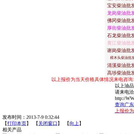
宝安柴油批
龙岗柴油批
佛冈柴油批
厚街柴油批
石龙柴油批
黄江柴油批
谢岗柴油批
樟木头柴油批
清溪柴油批
高埗柴油批
以上报价为当天价格具体情况来电咨询135-3319
以上油品
请来电洽
http://W
查询广东
上报价为当
发布时间：2013-7-9 0:32:44
【
打印本页
】 【
关闭窗口
】 【
向上
】
相关产品